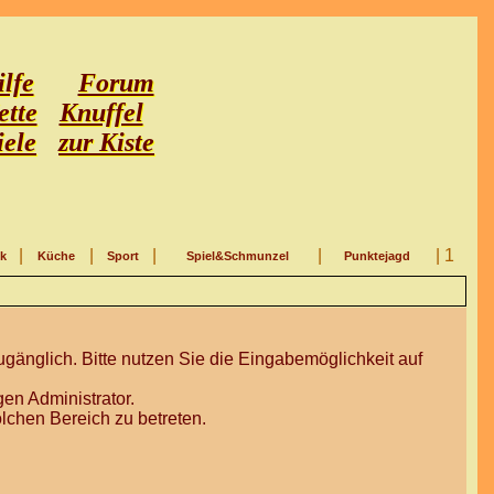
lfe
Forum
ette
Knuffel
iele
zur Kiste
|
|
|
|
| 1
ik
Küche
Sport
Spiel&Schmunzel
Punktejagd
gänglich. Bitte nutzen Sie die Eingabemöglichkeit auf
en Administrator.
lchen Bereich zu betreten.