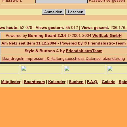
Passwort:
Passwort vergessen
ws heute:
52.079 |
Views gestern:
55.012 |
Views gesamt:
206.176.
Powered by
Burning Board 2.3.6
© 2001-2004
WoltLab GmbH
Am Netz seit dem 31.12.2004 - Powered by © Friendsbistro-Team
Style & Buttons © by
FriendsbistroTeam
Boardregeln
Impressum & Haftungsauschluss
Datenschutzerklärung
|
Mitglieder
|
Boardteam
|
Kalender
|
Suchen
|
F.A.Q.
|
Galerie
|
Spie