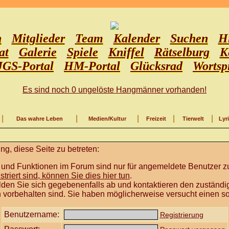
n
Mitglieder
Team
Kalender
Suchen
Hi
at
Galerie
Spiele
Kniffel
Rätselburg
K
JGS-Portal
HM-Portal
Glücksrad
Wortsp
Es sind noch 0 ungelöste Hangmänner vorhanden!
|
|
|
|
|
Das wahre Leben
Medien/Kultur
Freizeit
Tierwelt
Lyr
g, diese Seite zu betreten:
 und Funktionen im Forum sind nur für angemeldete Benutzer zu
istriert sind, können Sie dies hier tun
.
lden Sie sich gegebenenfalls ab und kontaktieren den zuständig
 vorbehalten sind. Sie haben möglicherweise versucht einen so
Benutzername:
Registrierung