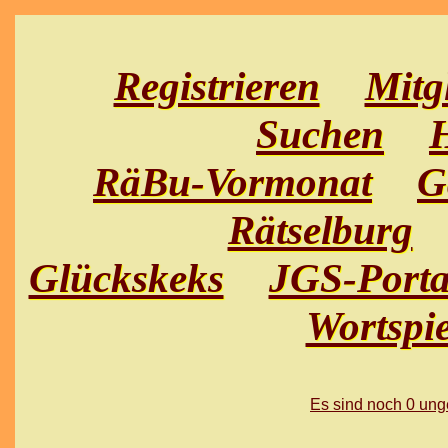
Registrieren
Mitg
Suchen
H
RäBu-Vormonat
G
Rätselburg
Glückskeks
JGS-Porta
Wortspie
Es sind noch 0 un