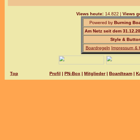
Views heute:
14.822 |
Views g
Powered by
Burning Boa
Am Netz seit dem 31.12.2
Style & Butto
Boardregeln
Impressum & 
Top
Profil
|
PN-Box
|
Mitglieder
|
Boardteam
|
K